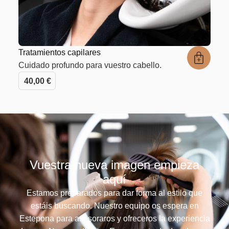
Tratamientos capilares
Cuidado profundo para vuestro cabello.
40,00
€
Vuestra nueva imagen empieza
aquí
Estamos preparados para dar forma al estilo que
estáis buscando. Nuestro equipo os espera en
Estepona para asesoraros y ofreceros la experiencia